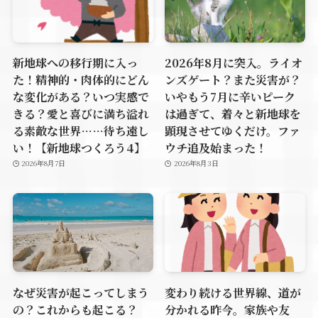
新地球への移行期に入っ
2026年8月に突入。ライオ
た！精神的・肉体的にどん
ンズゲート？また災害が？
な変化がある？いつ実感で
いやもう7月に辛いピーク
きる？愛と喜びに満ち溢れ
は過ぎて、着々と新地球を
る素敵な世界……待ち遠し
顕現させてゆくだけ。ファ
い！【新地球つくろう4】
ウチ追及始まった！
2026年8月7日
2026年8月3日
なぜ災害が起こってしまう
変わり続ける世界線、道が
の？これからも起こる？
分かれる昨今。家族や友