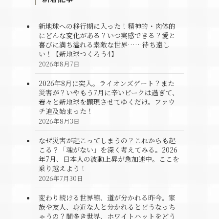
新地球への移行期に入った！精神的・肉体的
にどんな変化がある？いつ実感できる？愛と
喜びに満ち溢れる素敵な世界……待ち遠し
い！【新地球つくろう4】
2026年8月7日
2026年8月に突入。ライオンズゲート？また
災害が？いやもう7月に辛いピークは過ぎて、
着々と新地球を顕現させてゆくだけ。ファウ
チ追及始まった！
2026年8月3日
なぜ災害が起こってしまうの？これからも起
こる？「魂がない」を深く考えてみる。2026
年7月、日本人の波動上昇が急加速中。ここを
乗り越えよう！
2026年7月30日
変わり続ける世界線、道が分かれる昨今。家
族や友人、身近な人と分かれるとどうなっち
ゃうの？闇多き世界、ホワイトハットをどう