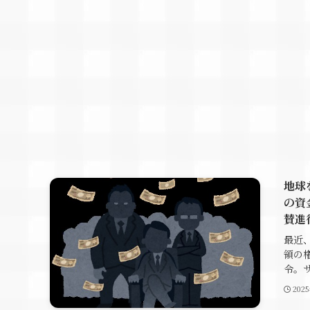
地球
の資
賛進
最近
領の
令。サ
202