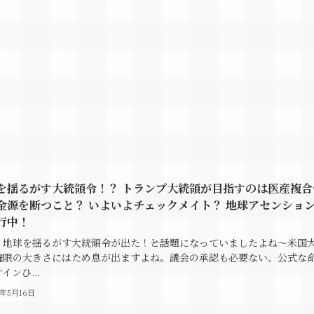
を揺るがす大統領令！？ トランプ大統領が目指すのは医産複合
金源を断つこと？ いよいよチェックメイト？ 地球アセンショ
行中！
、地球を揺るがす大統領令が出た！―――と話題になっていましたよね～米国
権限の大きさにはため息が出ますよね。議会の承認も必要ない、公式な
インひ...
5年5月16日