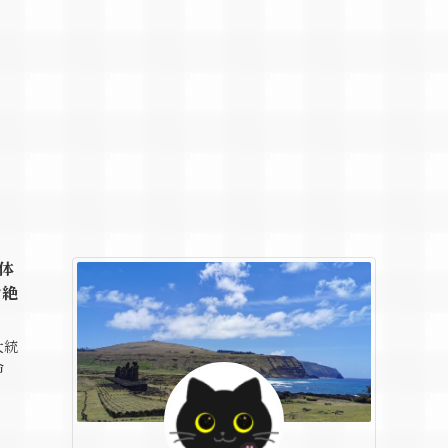
体
ン絶
大統
命