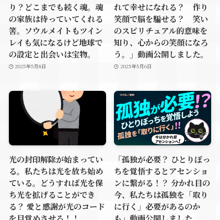
り？どこまでも続く魂。魂
れて幸せになれる？ 作り
の家族は待っていてくれる
笑顔で脳を騙せる？ 笑い
筈。ソウルメイトもツイン
のスピリチュアル的意味を
レイも気になるけど地球で
知り、心からの笑顔になろ
の設定と出会いは宝物。
う。」動画公開しました。
2025年5月8日
2025年5月6日
光の封印解除が始まってい
「孤独が必要？ ひとりぼっ
る。私たちは光を放ち始め
ちを覚悟するとアセンショ
ている。どうすれば光を保
ンに繋がる！？ 分かれ目の
ち光を拡げることができ
今、私たちは孤独を「取り
る？ 愛と感謝が光のコード
に行く」必要があるのか
を目覚めさせる！！
も」動画公開しました。