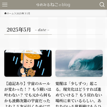
ホーム
2025年
5月
2025年5月
– date –
【追記あり】宇宙のルール
覚醒は「少しずつ」起こ
が変わった！？ もう願いは
る。現実化はどうすれば進
叶わない？ でも元から何も
めていける？ もう戻れない
かも波動次第の宇宙だった
場所に来ているらしい。あ
よね？５次元行くためにで
なたのいる世界線はもうひ