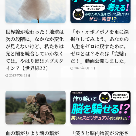
世界線が変わった！地球は
「ホ・オポノポノを更に深
次の段階に。なかなか変化
掘りしてみよう。あなたの
が見えないけど、私たちは
人生をゼロに戻すために。
光と闇を統合していかなく
ゼロとは？それは「完璧」
ては。やはり鍵はエプスタ
だ！」動画公開しました。
イン？【世界線22】
2025年5月10日
2025年5月12日
血の繋がりより魂の繋が
「笑うと脳内物質が分泌さ