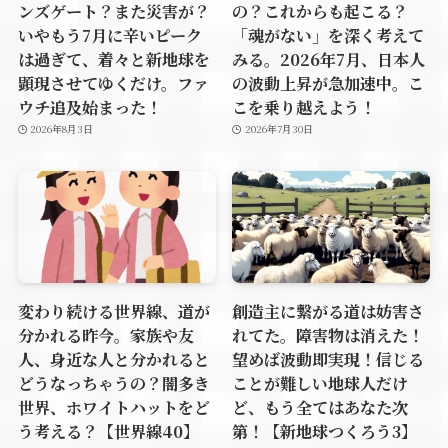
ンズゲート？また災害が？
の？これからも起こる？
いやもう7月に辛いピーク
「魂がない」を深く考えて
は過ぎて、着々と新地球を
みる。2026年7月、日本人
顕現させてゆくだけ。ファ
の波動上昇が急加速中。こ
ウチ追及始まった！
こを乗り越えよう！
2026年8月3日
2026年7月30日
変わり続ける世界線、道が
創造主に繋がる道は妨害さ
分かれる昨今。家族や友
れてた。障害物は消えた！
人、身近な人と分かれると
望めば波動即実現！信じる
どうなっちゃうの？闇多き
ことが難しい地球人だけ
世界、ホワイトハットをど
ど、もう全てはあなた次
う考える？【世界線40】
第！【新地球つくろう3】