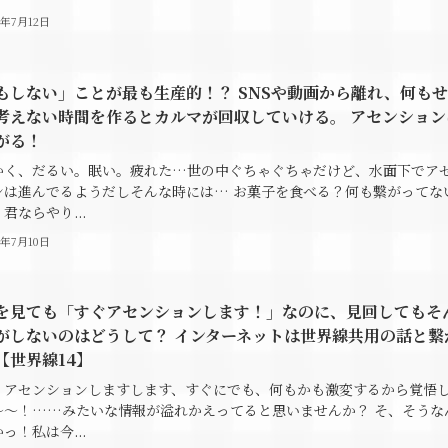
4年7月12日
もしない」ことが最も生産的！？ SNSや動画から離れ、何も
考えない時間を作るとカルマが回収していける。 アセンション
がる！
かく、だるい。眠い。疲れた…世の中ぐちゃぐちゃだけど、水面下でア
ンは進んでるようだしそんな時には… お菓子を食べる？何も繋がってな
君ならやり...
4年7月10日
を見ても「すぐアセンションします！」なのに、見回してもそ
がしないのはどうして？ インターネットは世界線共用の話と繋
【世界線14】
、アセンションしますします、すぐにでも、何もかも激変するから覚悟
～～！……みたいな情報が溢れかえってると思いませんか？ そ、そうな
っ！私は今...