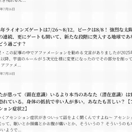
き残れるん...
4年7月16日
24年ライオンズゲートは7/26～8/12。ピークは8/8！ 強烈な太
の連続、更にゲートも開いて、新たな段階に突入する地球であ
どう過ごす？
記・この記事の中でアファメーションを勧める文言がありましたが2025
1日以降、宇宙のルールが５次元仕様に変更になったのでその部分を削っ
アファメ...
4年7月14日
たが思って（顕在意識）いるより本当のあなた（潜在意識）は
恐れている。身体の抵抗で辛い人が多い。あなたも苦しい？【
ション症状2】
かくアセンション症状がきついって話をよく聞くんですよね～ アセンシ
状って、眠いとか頭痛とかお腹が痛いとか、そういうの？ そういうのも
いようで...