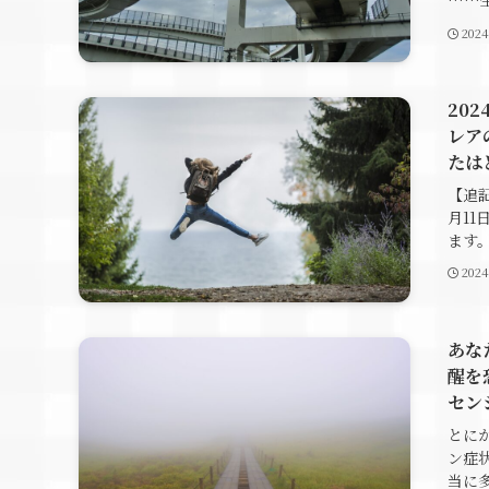
……生
202
20
レア
たは
【追
月1
ます。
202
あな
醒を
セン
とに
ン症
当に多