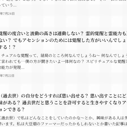
ていう...
4年7月24日
覚醒の度合いと波動の高さは連動しない？ 霊的覚醒と霊能力も
ない？ でもアセンションのためには覚醒した方がいいんでしょ
する！？
リチュアルな覚醒って、結局のところ何なんでしょうね～ 何なんでしょ
て言われても…僕の方が聞きたいよ一体何なの？ スピリチュアルな覚醒
能力が発現...
4年7月22日
（過去世）の自分をどうすれば思い出せる？ 思い出すことにど
味がある？ 過去世だと思うことを許可すると生きやすくなりア
ョンできる？
（過去世）で私はどんなことをしていたのかな～とか、興味がある人は
思います。私は大豆畑のファーマーだったかもしれないとか書いた記事