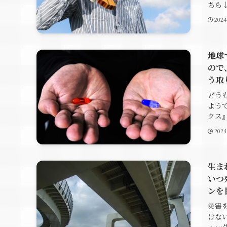
ちら↓
202
地球
ので
う取
どう
よう
クス』 (
202
生ま
いつ
ンを
災害
けな