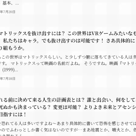
 基本、...
4年7月20日
マトリックスを抜け出すには？ この世界はVRゲームみたいな
、私たちはキャラ。でも抜け出すのは可能です！ さあ具体的に
り組もうか。
もこの世界はマトリックスらしい。と少しずつ腑に落ちてきている人は
です。 マトリックスって映画の名前だよね。 そうですね。映画『マトリ
1999)...
4年7月18日
れる前に決めて来る人生の計画表とは？ 誰と出会い、何をして
死ぬかも決まっている？ 変更は可能？ よりよき未来とアセン
目指すには！
を恐れてる人は多いですよね～あまり具体的に書いて恐怖を感じさせて
いのでふわっとしか書く気はないのですが…まあ地震とか、噴火とか、