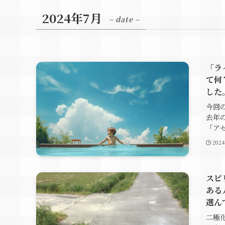
2024年7月
– date –
「ラ
て何
した
今回
去年
「アセ
202
スピ
ある
選ん
二極