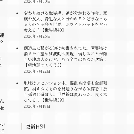
2026年7月30日
変わり続ける世界線、道が分かれる昨今。家
族や友人、身近な人と分かれるとどうなっち
ゃうの？闇多き世界、ホワイトハットをどう
考える？【世界線40】
連
2026年7月26日
？
創造主に繋がる道は妨害されてた。障害物は
消えた！望めば波動即実現！信じることが難
う
しい地球人だけど、もう全てはあなた次第！
と
【新地球つくろう3】
2026年7月22日
地球はアセンション中。混乱も崩壊も全部残
骸。消えゆくものを見送りながら依存を手放
し孤独と遊ぼう。世界線は変わった。良くな
ってる！【世界線39】
ん
2026年7月18日
セ
多い
更新日別
はこ