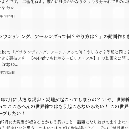
いようです。 二極化ねえ。確かに社会がかなりクッキリ分かれてるのは
な 分か...
4年7月28日
ラウンディング、アーシングって何？やり方は？」の動画作り
。
uTubeで「グラウンディング、アーシングって何？やり方は？瞑想と同じ
できる裏技アリ！【初心者でもわかるスピリチュアル】」の動画を公開
ttps:/...
4年7月26日
25年7月に 大きな災害・災難が起こってしまうの？ いや、世界
ってここらへんの世界線ではもう起こらないみたい！ この世界
ープしたい！
25年7月に大災害が起きるとかもう長いこと、話題になり続けてますよね～
の？ 起きないと思う。でもいつもの如く世界線による。 その「世界線に