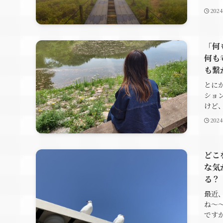
202
「何
何も
も繋
とに
ショ
けど、
202
どこ
な気
る？
最近
ね～
ですか