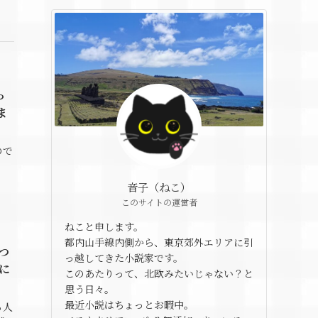
っ
ま
ので
」
音子（ねこ）
このサイトの運営者
ねこと申します。
都内山手線内側から、東京郊外エリアに引
つ
っ越してきた小説家です。
に
このあたりって、北欧みたいじゃない？と
思う日々。
最近小説はちょっとお暇中。
る人