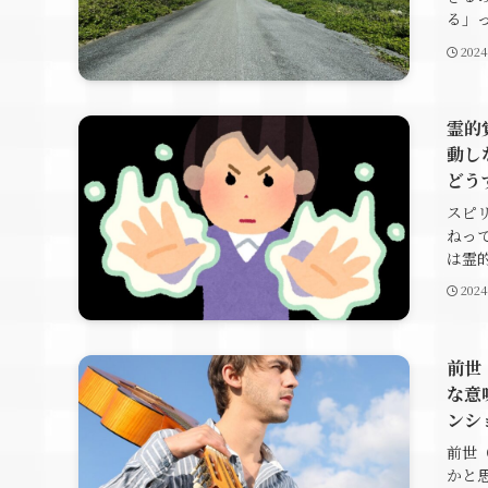
る」っ
202
霊的
動し
どう
スピ
ねっ
は霊的
202
前世
な意
ンシ
前世
かと