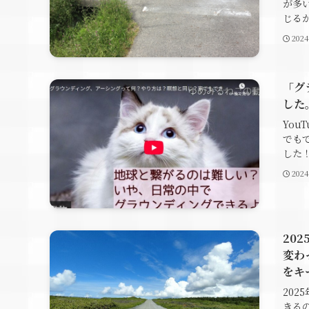
が多
じるか
202
「グ
した
Yo
でも
した！ h
202
20
変わ
をキ
20
きる