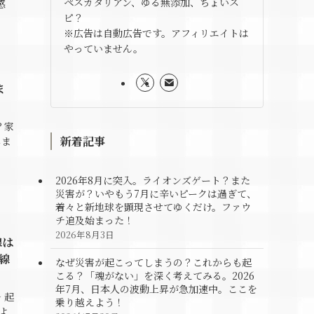
ペスカタリアン、ゆる無添加、ちょいス
感
ピ？
※広告は自動広告です。アフィリエイトは
やっていません。
ま
？家
新着記事
しま
2026年8月に突入。ライオンズゲート？また
災害が？いやもう7月に辛いピークは過ぎて、
着々と新地球を顕現させてゆくだけ。ファウ
チ追及始まった！
2026年8月3日
線は
線
なぜ災害が起こってしまうの？これからも起
こる？「魂がない」を深く考えてみる。2026
年7月、日本人の波動上昇が急加速中。ここを
 起
乗り越えよう！
よ