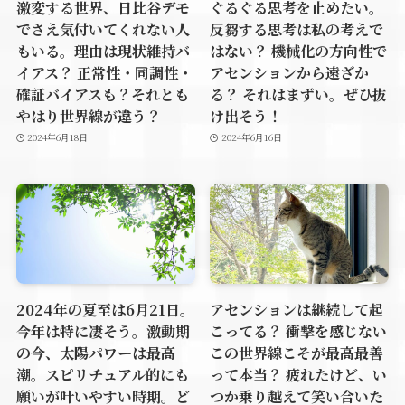
激変する世界、日比谷デモ
ぐるぐる思考を止めたい。
でさえ気付いてくれない人
反芻する思考は私の考えで
もいる。理由は現状維持バ
はない？ 機械化の方向性で
イアス？ 正常性・同調性・
アセンションから遠ざか
確証バイアスも？それとも
る？ それはまずい。ぜひ抜
やはり世界線が違う？
け出そう！
2024年6月18日
2024年6月16日
2024年の夏至は6月21日。
アセンションは継続して起
今年は特に凄そう。激動期
こってる？ 衝撃を感じない
の今、太陽パワーは最高
この世界線こそが最高最善
潮。スピリチュアル的にも
って本当？ 疲れたけど、い
願いが叶いやすい時期。ど
つか乗り越えて笑い合いた