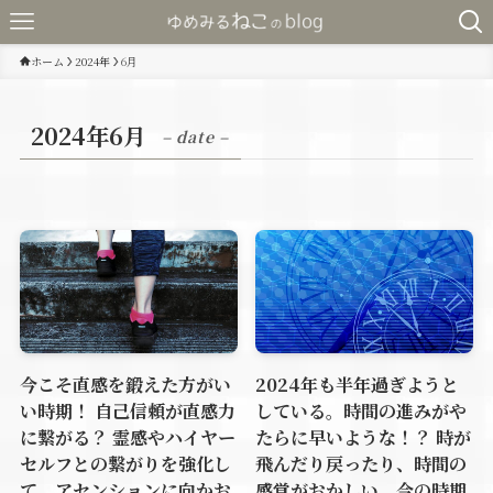
ホーム
2024年
6月
2024年6月
– date –
今こそ直感を鍛えた方がい
2024年も半年過ぎようと
い時期！ 自己信頼が直感力
している。時間の進みがや
に繋がる？ 霊感やハイヤー
たらに早いような！？ 時が
セルフとの繋がりを強化し
飛んだり戻ったり、時間の
て、アセンションに向かお
感覚がおかしい。今の時期