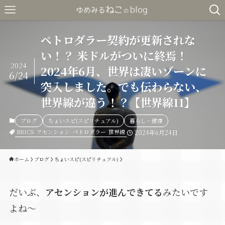
ペトロダラー契約が更新されな
い！？ 米ドルがついに終焉！
2024
2024年6月、世界は凄いゾーンに
6/24
突入しました。でも伝わらない、
世界線が違う！？【世界線11】
ブログ
ちょいスピ(スピリチュアル)
暮らし・健康
BRICS
アセンション
ペトロダラー
世界線
2024年6月24日
ホーム
ブログ
ちょいスピ(スピリチュアル)
だいぶ、
アセンションが進んできてる
みたいです
よね～