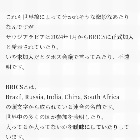
これも世界線によって分かれそうな微妙なあたり
なんですが
サウジアラビアは2024年1月からBRICSに
正式加入
と発表されていたり、
いや
未加入
だとダボス会議で言ってみたり、不透
明です。
BRICS
とは、
B
razil,
R
ussia,
I
ndia,
C
hina,
S
outh Africa
の頭文字から取られている連合の名前です。
世界中の多くの国が参加を表明したり、
入ってるか入ってないかを
曖昧にしていたり
して
います。