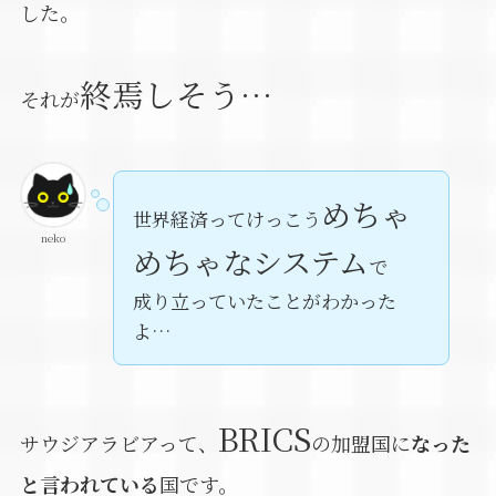
した。
終焉しそう…
それが
めちゃ
世界経済ってけっこう
neko
めちゃなシステム
で
成り立っていたことがわかった
よ…
BRICS
サウジアラビアって、
の加盟国に
なった
と言われている
国です。