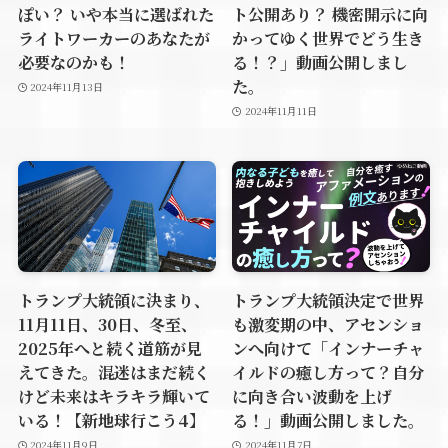
ぽい？ いや本当に選ばれた
ト公開あり？ 機密開示に向
ライトワーカーのあなたが
かってゆく世界でどう生き
必要なのかも！
る！？」動画公開しまし
た。
2024年11月13日
2024年11月11日
トランプ大統領に決まり、
トランプ大統領決定で世界
11月11日、30日、冬至、
も激変期の中、アセンショ
2025年へと続く道筋が見
ンへ向けて「インナーチャ
えてきた。混迷はまだ続く
イルドの癒し方って？自分
けど未来はキラキラ輝いて
に向き合い波動を上げ
いる！【新地球行こう4】
る！」動画公開しました。
2024年11月9日
2024年11月7日