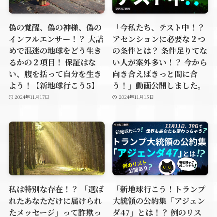
偽の覚醒、偽の神様、偽の
「今私たち、テスト中！？
インフルエンサー！？ 大詰
アセンションに必要な２つ
めで混迷の地球をどう生き
の条件とは？ 条件足りてな
るかの２項目！ 保証はな
い人が案外多い！？ 今から
い、腹を括って自分を生き
向き合えばきっと間に合
よう！【新地球行こう5】
う！」動画公開しました。
2024年11月17日
2024年11月15日
私は特別な存在！？ 「選ば
「新地球行こう！トランプ
れたあなただけに届けられ
大統領の公約集「アジェン
たメッセージ」って詐欺っ
ダ47」とは！？ 例のリス