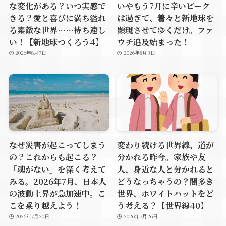
な変化がある？いつ実感で
いやもう7月に辛いピーク
きる？愛と喜びに満ち溢れ
は過ぎて、着々と新地球を
る素敵な世界……待ち遠し
顕現させてゆくだけ。ファ
い！【新地球つくろう4】
ウチ追及始まった！
2026年8月7日
2026年8月3日
なぜ災害が起こってしまう
変わり続ける世界線、道が
の？これからも起こる？
分かれる昨今。家族や友
「魂がない」を深く考えて
人、身近な人と分かれると
みる。2026年7月、日本人
どうなっちゃうの？闇多き
の波動上昇が急加速中。こ
世界、ホワイトハットをど
こを乗り越えよう！
う考える？【世界線40】
2026年7月30日
2026年7月26日