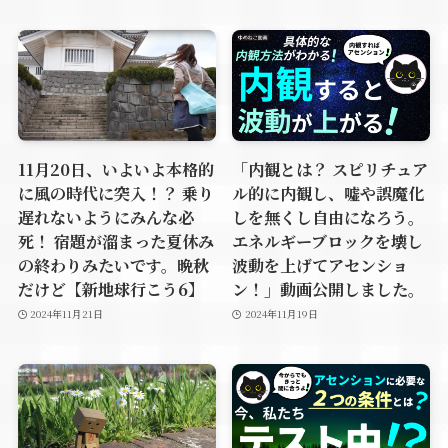
11月20日、いよいよ本格的
「内観とは？ スピリチュア
に風の時代に突入！？ 乗り
ル的に内観し、嘘や誤魔化
遅れないようにみんな必
しを無くし自由になろう。
死！ 宿題が溜まった夏休み
エネルギーブロックを壊し
の終わりみたいです。晩秋
波動を上げてアセンショ
だけど【新地球行こう6】
ン！」動画公開しました。
2024年11月21日
2024年11月19日