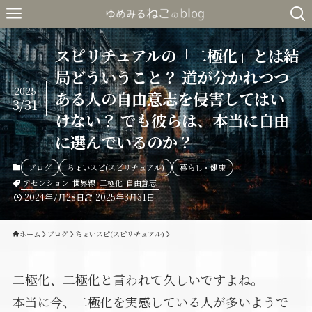
スピリチュアルの「二極化」とは結
局どういうこと？ 道が分かれつつ
2025
ある人の自由意志を侵害してはい
3/31
けない？ でも彼らは、本当に自由
に選んでいるのか？
ブログ
ちょいスピ(スピリチュアル)
暮らし・健康
アセンション
世界線
二極化
自由意志
2024年7月28日
2025年3月31日
ホーム
ブログ
ちょいスピ(スピリチュアル)
二極化、二極化と言われて久しいですよね。
本当に今、二極化を実感している人が多いようで