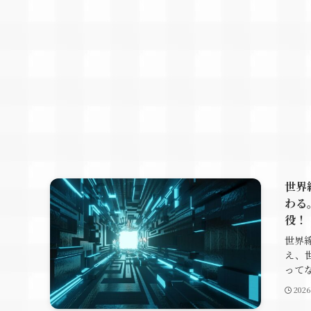
世界
わる
役！
世界
え、
ってな
202