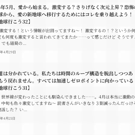
26年5月、愛から始まる。激変する？さりげなく次元上昇？恐怖
球から、愛の新地球へ移行するためにはコレを乗り越えよう！
地球行こう32】
に激変する！という情報が出回ってますね～！ 激変するの！？というか
度も何度も激変すると言われてきてまたか……って感じだけど そうです
でも結局の...
6年4月29日
道は分かれている。私たちは時間のループ構造を脱出しつつあ
もう戻れません。すべては加速しゼロポイントに向かっている
地球行こう31】
、世界線が変わったことにも馴染んできました……。4月は本当に激動の
、中旬も色々激変してますね～ 読者さんがいきなり３割減ったんだっけ
活した？ い...
6年4月21日