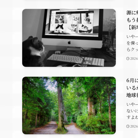
源に
もう
【新
いや
を保
らクッ
202
6月
いる
地球
いや
ない
すよね
202