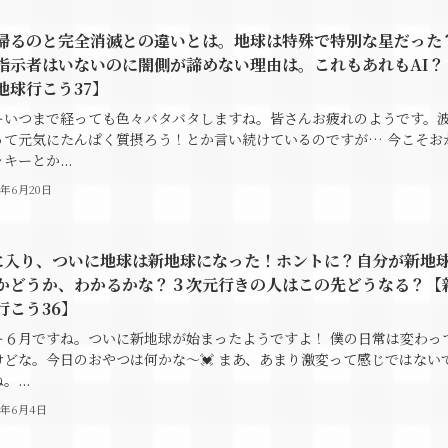
帰るのと完全消滅との違いとは。地球は特殊で特別な星だった
指示者はいないのに闇側が諦めない理由は。これもあれもAI？
地球行こう37】
ーいつまで経っても色々バタバタしますね。皆さんお疲れのようです。
って元気にたんぱく質摂ろう！とか言い続けているのですが… 今こそお
キーとか...
6年6月20日
に入り、ついに地球は新地球になった！ホントに？自分が新地
かどうか、わかるかな？３次元行きの人はこの先どうなる？【
行こう36】
ー６月ですね。ついに新地球が始まったようですよ！ 僕の日常は変わっ
けどな。今日のおやつは何かな～💓 まあ、あまり激変って感じではない
。...
6年6月4日