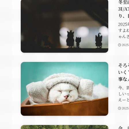
冬至
3I
り、
20
すよ
ゃんさ
202
そろ
いく
事な
今、
しい
えーと
202
今、