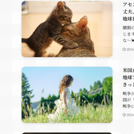
アセ
丈夫
地球
闇側
じま
な～💓
202
米国
地球
きっ
戦争
国が
戦争に
202