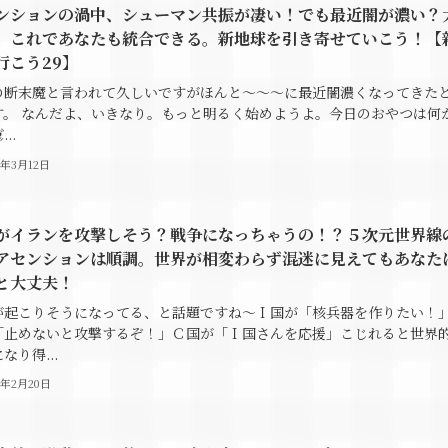
ンションの渦中、シューマン共振が凄い！でも最近闇が濃い？
、これであなたも統合できる。新地球を引き寄せていこう！【
行こう29】
の断末魔と言われて久しいですがほんと～～～に最近闇濃くなってきた
す。 なんだよ、いきなり。もっと明るく始めようよ。今日のおやつは何
...
6年3月12日
がイランを攻撃しそう？戦争になっちゃうの！？５次元世界線
アセンションは順調。世界が相変わらず混迷に見えてもあなた
と大丈夫！
が起こりそうになってる、と話題ですね～Ｉ国が「核兵器を作りたい！
「止めないと攻撃するぞ！」Ｃ国が「Ｉ国さんを応援」こじれると世界
なり得...
6年2月20日