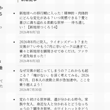
か
新地球への移行期に入った！精神的・肉体的
る
にどんな変化がある？いつ実感できる？愛と
喜びに満ち溢れる素敵な世界……待ち遠し
っ
い！【新地球つくろう4】
2026年8月7日
2026年8月に突入。ライオンズゲート？また
災害が？いやもう7月に辛いピークは過ぎて、
着々と新地球を顕現させてゆくだけ。ファウ
チ追及始まった！
2026年8月3日
が
地
なぜ災害が起こってしまうの？これからも起
こる？「魂がない」を深く考えてみる。2026
年7月、日本人の波動上昇が急加速中。ここを
て
乗り越えよう！
た
2026年7月30日
変わり続ける世界線、道が分かれる昨今。家
族や友人、身近な人と分かれるとどうなっち
ゃうの？闇多き世界、ホワイトハットをどう