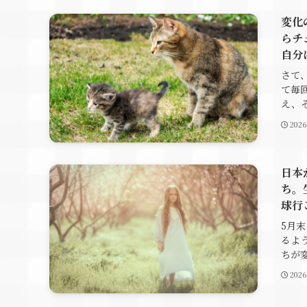
変化
らチ
自分
さて
て毎
え、そ
202
日本
ち。
球行
5月
るよ
ちが変
202