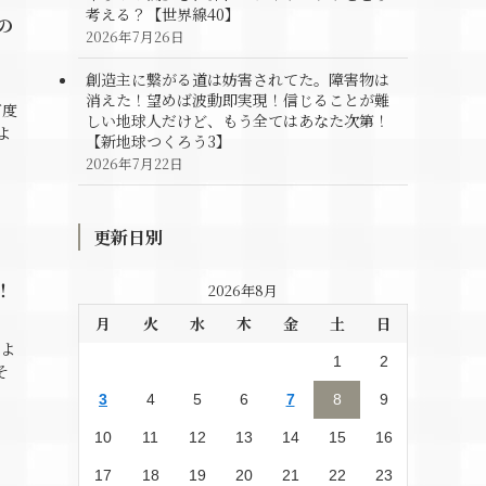
考える？【世界線40】
の
2026年7月26日
創造主に繋がる道は妨害されてた。障害物は
消えた！望めば波動即実現！信じることが難
何度
しい地球人だけど、もう全てはあなた次第！
よ
【新地球つくろう3】
2026年7月22日
更新日別
！
2026年8月
月
火
水
木
金
土
日
よ
1
2
そ
3
4
5
6
7
8
9
10
11
12
13
14
15
16
17
18
19
20
21
22
23