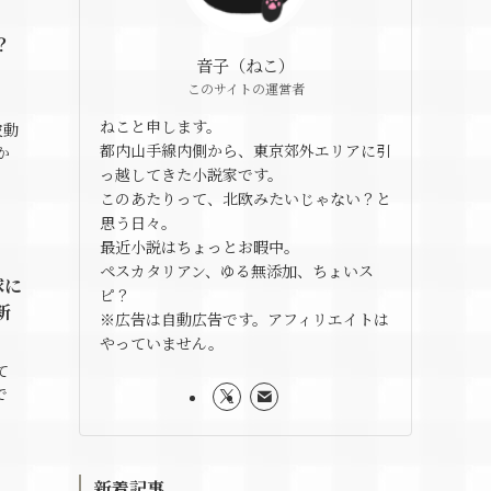
？
音子（ねこ）
このサイトの運営者
ねこと申します。
波動
都内山手線内側から、東京郊外エリアに引
か
っ越してきた小説家です。
このあたりって、北欧みたいじゃない？と
思う日々。
最近小説はちょっとお暇中。
ペスカタリアン、ゆる無添加、ちょいス
球に
ピ？
新
※広告は自動広告です。アフィリエイトは
やっていません。
て
で
新着記事