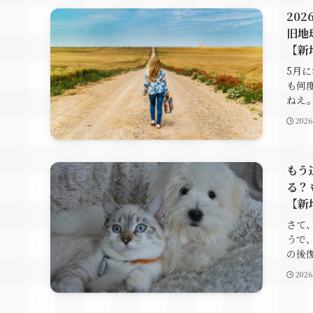
20
旧地
【新
5月
も何
ねえ。
202
もう
る？
【新
さて
うで
の後復
202