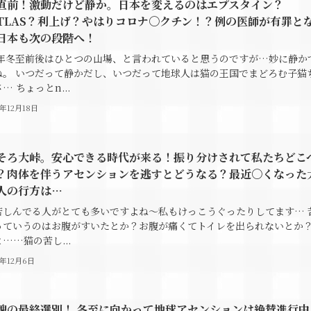
直前！激動だけど静か。日本を変えるのはエプスタイン？
/ATLAS？利上げ？やはりコロナ〇クチン！？例の医師が有罪と
日本も次の段階へ！
25年冬至前後はひとつの山場、と言われていると思うのですが…妙に静か
ね。 いつだって静かだし、いつだって地球人は猫の王国でまどろむ子猫
… ちょっとn...
5年12月18日
そろ大峠。安心できる時代が来る！振り分けされて私たちどこ
？肉体を伴うアセンションを逃すとどうなる？最近〇くなった
人の行方は…
苦しんでる人がとても多いですよね～私もけっこうぐったりしてます… 
っていうのはお腹がすいたとか？お腹が痛くてトイレを出られないとか
……猫の苦し...
5年12月6日
魂の最終選別！ 冬至に向かって地球アセンションは絶賛進行中