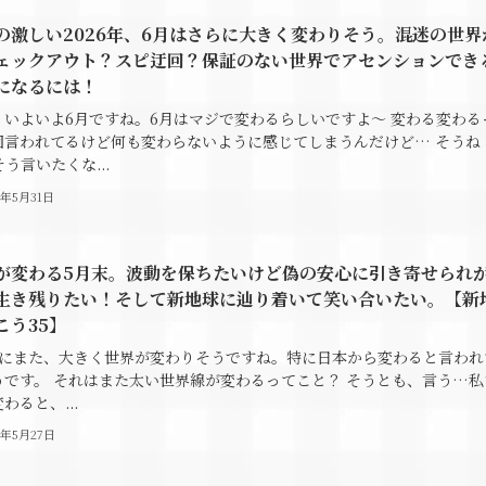
の激しい2026年、6月はさらに大きく変わりそう。混迷の世界
ェックアウト？スピ迂回？保証のない世界でアセンションでき
になるには！
、いよいよ6月ですね。6月はマジで変わるらしいですよ～ 変わる変わる
回言われてるけど何も変わらないように感じてしまうんだけど… そうね
う言いたくな...
6年5月31日
が変わる5月末。波動を保ちたいけど偽の安心に引き寄せられ
生き残りたい！そして新地球に辿り着いて笑い合いたい。【新
こう35】
末にまた、大きく世界が変わりそうですね。特に日本から変わると言われ
うです。 それはまた太い世界線が変わるってこと？ そうとも、言う…私
わると、...
6年5月27日