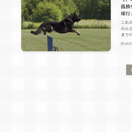
孤独
球行
これ
のん
までの
202