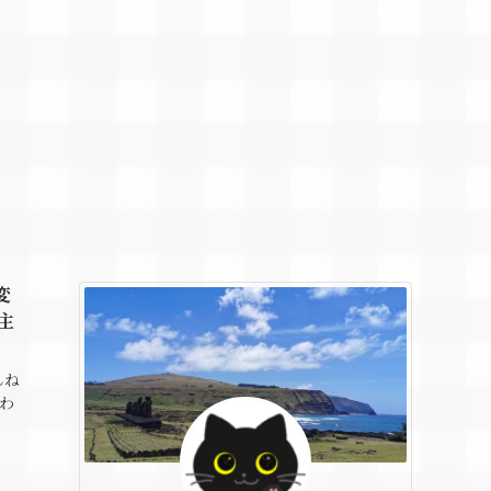
変
主
んね
わ