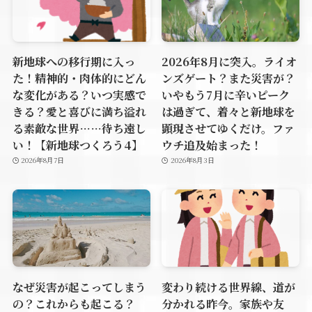
新地球への移行期に入っ
2026年8月に突入。ライオ
た！精神的・肉体的にどん
ンズゲート？また災害が？
な変化がある？いつ実感で
いやもう7月に辛いピーク
きる？愛と喜びに満ち溢れ
は過ぎて、着々と新地球を
る素敵な世界……待ち遠し
顕現させてゆくだけ。ファ
い！【新地球つくろう4】
ウチ追及始まった！
2026年8月7日
2026年8月3日
なぜ災害が起こってしまう
変わり続ける世界線、道が
の？これからも起こる？
分かれる昨今。家族や友