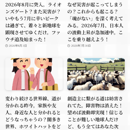
2026年8月に突入。ライオ
なぜ災害が起こってしまう
ンズゲート？また災害が？
の？これからも起こる？
いやもう7月に辛いピーク
「魂がない」を深く考えて
は過ぎて、着々と新地球を
みる。2026年7月、日本人
顕現させてゆくだけ。ファ
の波動上昇が急加速中。こ
ウチ追及始まった！
こを乗り越えよう！
2026年8月3日
2026年7月30日
変わり続ける世界線、道が
創造主に繋がる道は妨害さ
分かれる昨今。家族や友
れてた。障害物は消えた！
人、身近な人と分かれると
望めば波動即実現！信じる
どうなっちゃうの？闇多き
ことが難しい地球人だけ
世界、ホワイトハットをど
ど、もう全てはあなた次