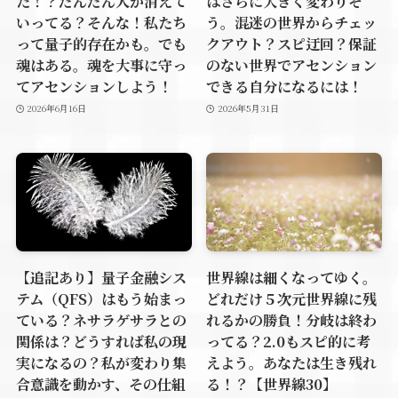
た！？だんだん人が消えて
はさらに大きく変わりそ
いってる？そんな！私たち
う。混迷の世界からチェッ
って量子的存在かも。でも
クアウト？スピ迂回？保証
魂はある。魂を大事に守っ
のない世界でアセンション
てアセンションしよう！
できる自分になるには！
2026年6月16日
2026年5月31日
【追記あり】量子金融シス
世界線は細くなってゆく。
テム（QFS）はもう始まっ
どれだけ５次元世界線に残
ている？ネサラゲサラとの
れるかの勝負！分岐は終わ
関係は？どうすれば私の現
ってる？2.0もスピ的に考
実になるの？私が変わり集
えよう。あなたは生き残れ
合意識を動かす、その仕組
る！？【世界線30】