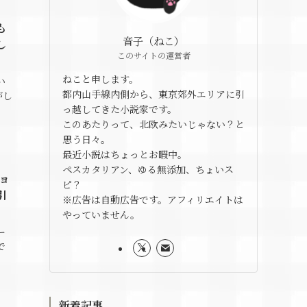
も
音子（ねこ）
し
このサイトの運営者
ねこと申します。
い
都内山手線内側から、東京郊外エリアに引
がし
っ越してきた小説家です。
このあたりって、北欧みたいじゃない？と
思う日々。
最近小説はちょっとお暇中。
ペスカタリアン、ゆる無添加、ちょいス
ョ
ピ？
引
※広告は自動広告です。アフィリエイトは
やっていません。
ー
で
新着記事