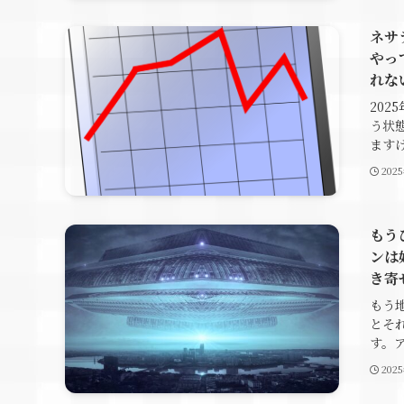
ネサ
やっ
れな
20
う状
ますけ
202
もう
ンは
き寄
もう
とそ
す。ア
202