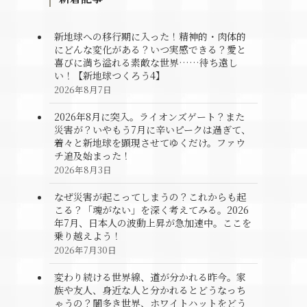
新地球への移行期に入った！精神的・肉体的
にどんな変化がある？いつ実感できる？愛と
喜びに満ち溢れる素敵な世界……待ち遠し
い！【新地球つくろう4】
2026年8月7日
2026年8月に突入。ライオンズゲート？また
災害が？いやもう7月に辛いピークは過ぎて、
着々と新地球を顕現させてゆくだけ。ファウ
チ追及始まった！
2026年8月3日
なぜ災害が起こってしまうの？これからも起
こる？「魂がない」を深く考えてみる。2026
年7月、日本人の波動上昇が急加速中。ここを
乗り越えよう！
2026年7月30日
変わり続ける世界線、道が分かれる昨今。家
族や友人、身近な人と分かれるとどうなっち
ゃうの？闇多き世界、ホワイトハットをどう