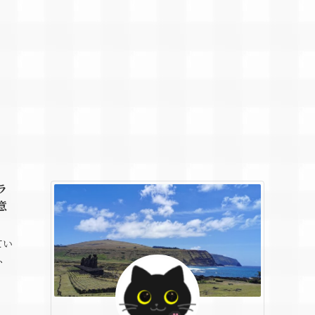
ラ
意
てい
、