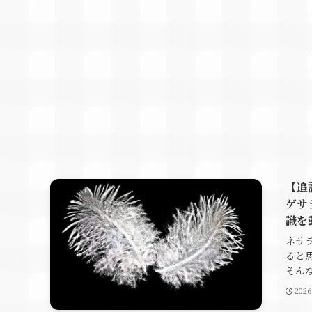
【追
ゲサ
識を
ネサ
ると
そんな
202