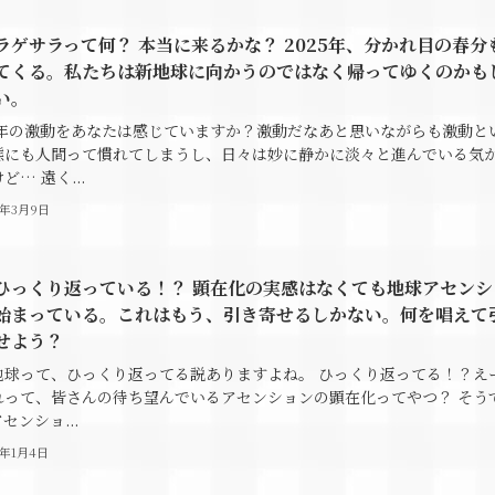
ラゲサラって何？ 本当に来るかな？ 2025年、分かれ目の春分
てくる。私たちは新地球に向かうのではなく帰ってゆくのかも
い。
25年の激動をあなたは感じていますか？激動だなあと思いながらも激動と
態にも人間って慣れてしまうし、日々は妙に静かに淡々と進んでいる気
ど… 遠く...
5年3月9日
ひっくり返っている！？ 顕在化の実感はなくても地球アセンシ
始まっている。これはもう、引き寄せるしかない。何を唱えて
せよう？
地球って、ひっくり返ってる説ありますよね。 ひっくり返ってる！？え
れって、皆さんの待ち望んでいるアセンションの顕在化ってやつ？ そう
センショ...
5年1月4日