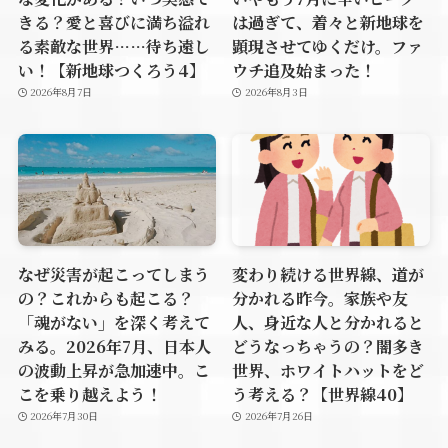
きる？愛と喜びに満ち溢れ
は過ぎて、着々と新地球を
る素敵な世界……待ち遠し
顕現させてゆくだけ。ファ
い！【新地球つくろう4】
ウチ追及始まった！
2026年8月7日
2026年8月3日
なぜ災害が起こってしまう
変わり続ける世界線、道が
の？これからも起こる？
分かれる昨今。家族や友
「魂がない」を深く考えて
人、身近な人と分かれると
みる。2026年7月、日本人
どうなっちゃうの？闇多き
の波動上昇が急加速中。こ
世界、ホワイトハットをど
こを乗り越えよう！
う考える？【世界線40】
2026年7月30日
2026年7月26日