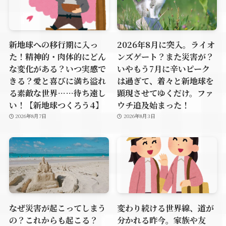
新地球への移行期に入っ
2026年8月に突入。ライオ
た！精神的・肉体的にどん
ンズゲート？また災害が？
な変化がある？いつ実感で
いやもう7月に辛いピーク
きる？愛と喜びに満ち溢れ
は過ぎて、着々と新地球を
る素敵な世界……待ち遠し
顕現させてゆくだけ。ファ
い！【新地球つくろう4】
ウチ追及始まった！
2026年8月7日
2026年8月3日
なぜ災害が起こってしまう
変わり続ける世界線、道が
の？これからも起こる？
分かれる昨今。家族や友