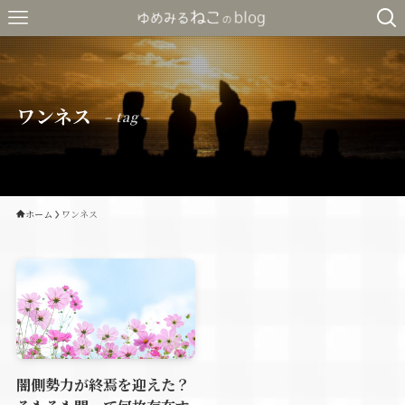
ワンネス
– tag –
ホーム
ワンネス
闇側勢力が終焉を迎えた？