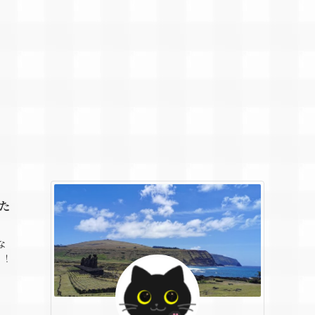
う
た
な
っ！