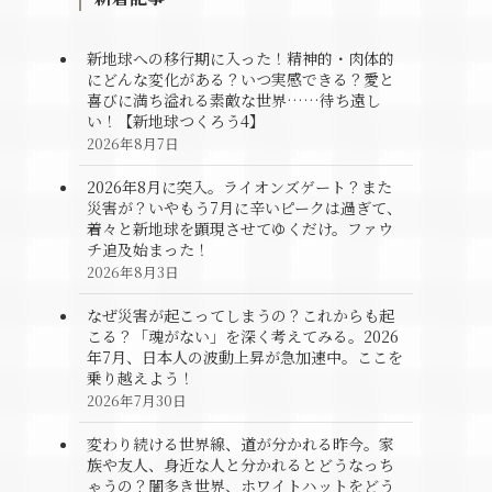
新地球への移行期に入った！精神的・肉体的
にどんな変化がある？いつ実感できる？愛と
喜びに満ち溢れる素敵な世界……待ち遠し
い！【新地球つくろう4】
2026年8月7日
2026年8月に突入。ライオンズゲート？また
災害が？いやもう7月に辛いピークは過ぎて、
着々と新地球を顕現させてゆくだけ。ファウ
チ追及始まった！
2026年8月3日
なぜ災害が起こってしまうの？これからも起
こる？「魂がない」を深く考えてみる。2026
年7月、日本人の波動上昇が急加速中。ここを
乗り越えよう！
2026年7月30日
変わり続ける世界線、道が分かれる昨今。家
族や友人、身近な人と分かれるとどうなっち
ゃうの？闇多き世界、ホワイトハットをどう