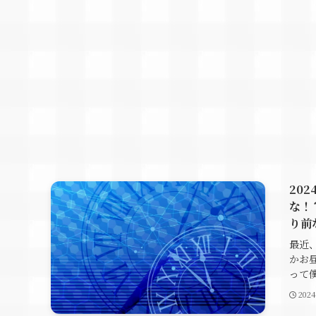
20
な！
り前
最近
かお
って僕
202