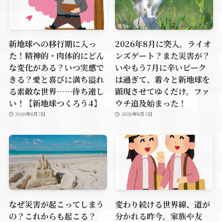
新地球への移行期に入っ
2026年8月に突入。ライオ
た！精神的・肉体的にどん
ンズゲート？また災害が？
な変化がある？いつ実感で
いやもう7月に辛いピーク
きる？愛と喜びに満ち溢れ
は過ぎて、着々と新地球を
る素敵な世界……待ち遠し
顕現させてゆくだけ。ファ
い！【新地球つくろう4】
ウチ追及始まった！
2026年8月7日
2026年8月3日
なぜ災害が起こってしまう
変わり続ける世界線、道が
の？これからも起こる？
分かれる昨今。家族や友