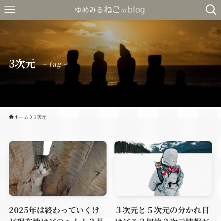
3次元
– tag –
ホーム
3次元
2025年は終わっていくけ
３次元と５次元の分かれ目