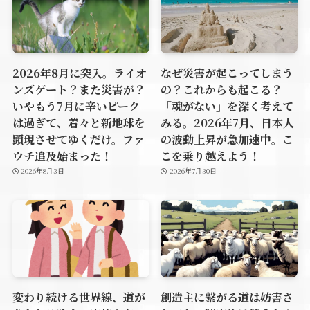
2026年8月に突入。ライオ
なぜ災害が起こってしまう
ンズゲート？また災害が？
の？これからも起こる？
いやもう7月に辛いピーク
「魂がない」を深く考えて
は過ぎて、着々と新地球を
みる。2026年7月、日本人
顕現させてゆくだけ。ファ
の波動上昇が急加速中。こ
ウチ追及始まった！
こを乗り越えよう！
2026年8月3日
2026年7月30日
変わり続ける世界線、道が
創造主に繋がる道は妨害さ