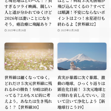
ど現在地はどのへん！？長
はどこ？何故３次元情報が
すぎるツライ映画、親しい
飛び込んでくるの？すべて
人と道が分かれてゆくけど
は順調！不安にならないポ
2026年は凄いことになり
イントは２つ！水星逆行も
そう。癌治療に飛躍あり？
終わるよ【世界線32】
2025年12月26日
2025年11月28日
世界線は細くなってゆく。
真実が暴露に次ぐ暴露、激
どれだけ５次元世界線に残
動の地球。ひっくり返りは
れるかの勝負！分岐は終わ
顕在化目前！ ３次元地球と
ってる？2.0もスピ的に考
の別れを哀しんでいい。泣
えよう。あなたは生き残れ
いて泣いて浄化しよう【新
る！？【世界線30】
地球行こう19】