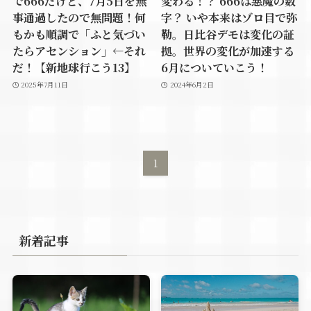
で666だけど、7月5日を無
変わる！？ 666は悪魔の数
事通過したので無問題！何
字？ いや本来はゾロ目で弥
もかも順調で「ふと気づい
勒。日比谷デモは変化の証
たらアセンション」←それ
拠。世界の変化が加速する
だ！【新地球行こう13】
6月についていこう！
2025年7月11日
2024年6月2日
1
新着記事