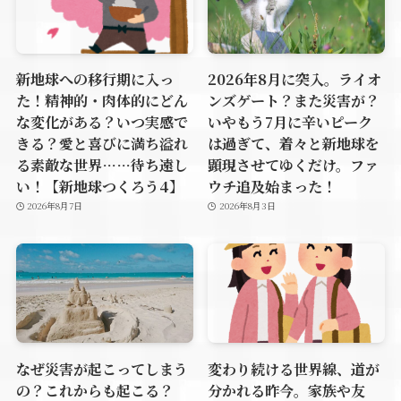
新地球への移行期に入っ
2026年8月に突入。ライオ
た！精神的・肉体的にどん
ンズゲート？また災害が？
な変化がある？いつ実感で
いやもう7月に辛いピーク
きる？愛と喜びに満ち溢れ
は過ぎて、着々と新地球を
る素敵な世界……待ち遠し
顕現させてゆくだけ。ファ
い！【新地球つくろう4】
ウチ追及始まった！
2026年8月7日
2026年8月3日
なぜ災害が起こってしまう
変わり続ける世界線、道が
の？これからも起こる？
分かれる昨今。家族や友