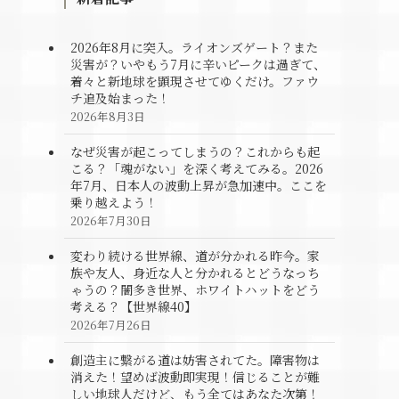
2026年8月に突入。ライオンズゲート？また
災害が？いやもう7月に辛いピークは過ぎて、
着々と新地球を顕現させてゆくだけ。ファウ
チ追及始まった！
2026年8月3日
なぜ災害が起こってしまうの？これからも起
こる？「魂がない」を深く考えてみる。2026
年7月、日本人の波動上昇が急加速中。ここを
乗り越えよう！
2026年7月30日
変わり続ける世界線、道が分かれる昨今。家
族や友人、身近な人と分かれるとどうなっち
ゃうの？闇多き世界、ホワイトハットをどう
考える？【世界線40】
2026年7月26日
創造主に繋がる道は妨害されてた。障害物は
消えた！望めば波動即実現！信じることが難
しい地球人だけど、もう全てはあなた次第！