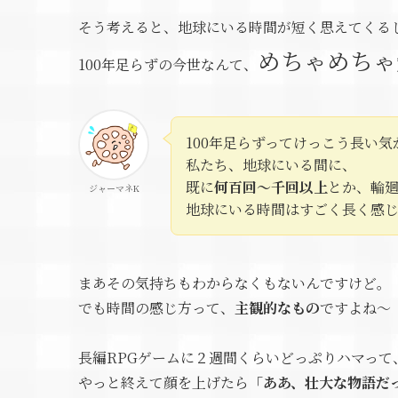
そう考えると、地球にいる時間が短く思えてくる
めちゃめちゃ
100年足らずの今世なんて、
100年足らずってけっこう長い
私たち、地球にいる間に、
既に
何百回～千回以上
とか、輪
ジャーマネK
地球にいる時間はすごく長く感
まあその気持ちもわからなくもないんですけど。
でも時間の感じ方って、
主観的なもの
ですよね～
長編RPGゲームに２週間くらいどっぷりハマって
やっと終えて顔を上げたら
「ああ、壮大な物語だ