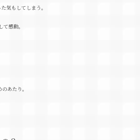
った気もしてしまう。
して感動。
、
めのあたり。