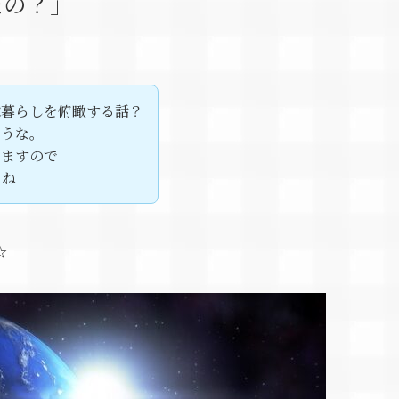
たの？」
球暮らしを俯瞰する話？
ような。
りますので
てね
☆