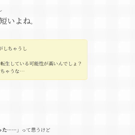
し
短いよね
。
気がしちゃうし
廻転生している可能性が高いんでしょ？
じちゃうな…
、
った……」
って思うけど