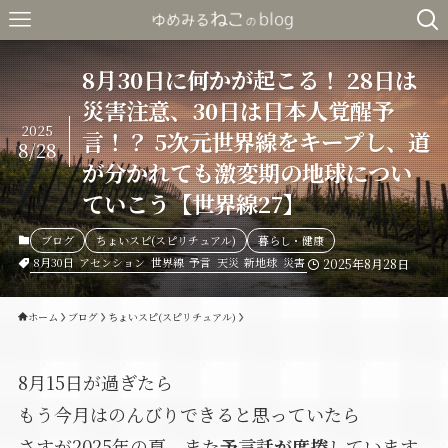
8月30日に何かが起こる！ 28日は
災害注意、30日は日本人覚醒予
2025
言！？ 5次元世界線をキープし、道
8/28
が分かれても激変期の地球につい
ていこう【世界線27】
ブログ
ちょいスピ(スピリチュアル)
暮らし・健康
8月30日
アセンション
世界線
予言
天災
新地球
災害
2025年8月28日
ホーム
ブログ
ちょいスピ(スピリチュアル)
8月15日が過ぎたら
もう今月はのんびりできると思っていたら
さすが2025年の夏、また
予言話が席捲
しています