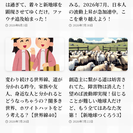
は過ぎて、着々と新地球を
みる。2026年7月、日本人
顕現させてゆくだけ。ファ
の波動上昇が急加速中。こ
ウチ追及始まった！
こを乗り越えよう！
2026年8月3日
2026年7月30日
変わり続ける世界線、道が
創造主に繋がる道は妨害さ
分かれる昨今。家族や友
れてた。障害物は消えた！
人、身近な人と分かれると
望めば波動即実現！信じる
どうなっちゃうの？闇多き
ことが難しい地球人だけ
世界、ホワイトハットをど
ど、もう全てはあなた次
う考える？【世界線40】
第！【新地球つくろう3】
2026年7月26日
2026年7月22日