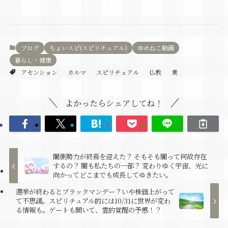
ブログ
ちょいスピ(スピリチュアル)
ゆめねこ動画
暮らし・健康
アセンション
カルマ
スピリチュアル
仏教
業
よかったらシェアしてね！
闇側勢力が終焉を迎えた？ そもそも闇って何故存在
するの？ 闇も私たちの一部？ 変わりゆく宇宙、光に
向かってどこまでも成長してゆきたい。
選挙が終わるとブラックマンデー？いや株価上がって
て不思議。スピリチュアル的には10/31に世界が変わ
る情報も。ゲートも開いて、霊的覚醒の予感！？