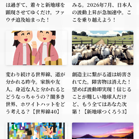
は過ぎて、着々と新地球を
みる。2026年7月、日本人
顕現させてゆくだけ。ファ
の波動上昇が急加速中。こ
ウチ追及始まった！
こを乗り越えよう！
変わり続ける世界線、道が
創造主に繋がる道は妨害さ
分かれる昨今。家族や友
れてた。障害物は消えた！
人、身近な人と分かれると
望めば波動即実現！信じる
どうなっちゃうの？闇多き
ことが難しい地球人だけ
世界、ホワイトハットをど
ど、もう全てはあなた次
う考える？【世界線40】
第！【新地球つくろう3】