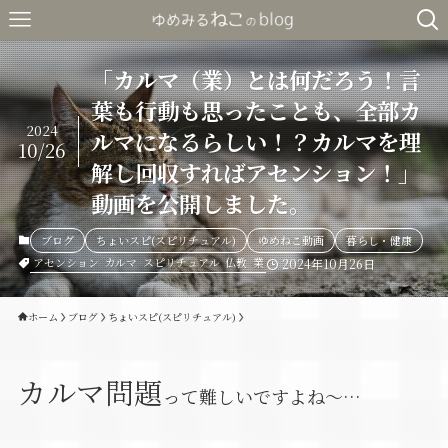
「カルマ（業）とは何だろう！言
葉も行動も思ったことも、全部カ
2024
ルマになるらしい！？カルマを理
10/26
解し回収すればアセンション！」
動画を公開しました。
ブログ
ちょいスピ(スピリチュアル)
ゆめねこ動画
暮らし・健康
アセンション
カルマ
スピリチュアル
仏教
業
2024年10月26日
ホーム
ブログ
ちょいスピ(スピリチュアル)
カルマ問題
って難しいですよね～…