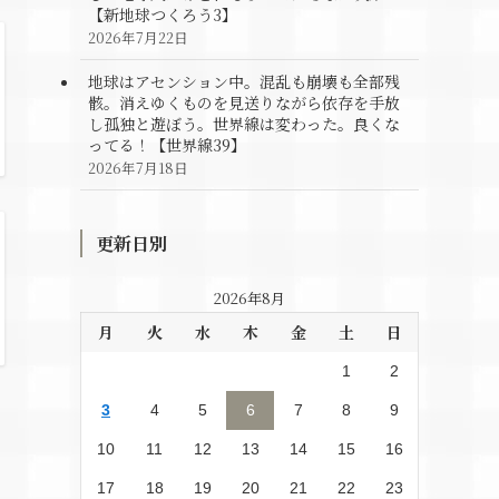
【新地球つくろう3】
2026年7月22日
地球はアセンション中。混乱も崩壊も全部残
骸。消えゆくものを見送りながら依存を手放
し孤独と遊ぼう。世界線は変わった。良くな
ってる！【世界線39】
2026年7月18日
更新日別
2026年8月
月
火
水
木
金
土
日
1
2
3
4
5
6
7
8
9
10
11
12
13
14
15
16
17
18
19
20
21
22
23