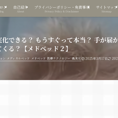
ログ
自己紹介
プライバシーポリシー・免責事項
サイトマップ
Blog
About
Privacy Policy & Disclaimer
Sitemap
化できる？ もうすぐって本当？ 手が届
てくる？【メドベッド２】
ョン
メディカルベッド
メドベッド
医療テクノロジー
高次元
2025年3月17日
20