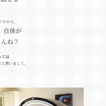
ですので。
）自体が
もんね？
っては
だと思いまして、