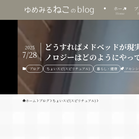
ホーム
ブ
Home
どうすればメドベッドが現実
2025
7/28
ノロジーはどのようにやっ
アセンシ
ブログ
ちょいスピ(スピリチュアル)
暮らし・健康
ホーム
ブログ
ちょいスピ(スピリチュアル)