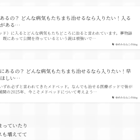
あるの？ どんな病気もたちまち治せるなら入りたい！入る
件がある…
ッド）に入るとどんな病気もたちどころに治ると言われています。夢物語
、既にあって公開を待っているという説は根強いで…
ゆめみるねこのblog
にあるの？ どんな病気もたちまち治せるなら入りたい！早
てほしい…
いずれ必ずと言われてきたメドベッド。なんでも治せる医療ポッドで皆が
展開の2025年、今こそメドベッドについて考えよう…
ゆめみるねこのblog
まっていたり
スも増えてて