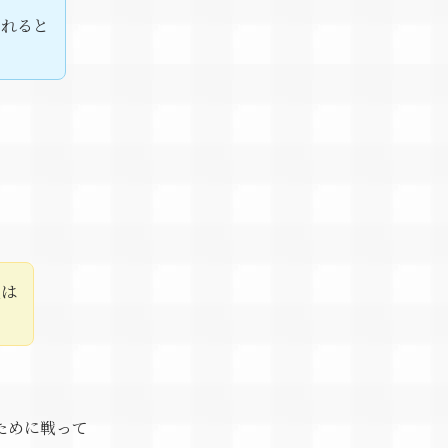
られると
人は
ために戦って