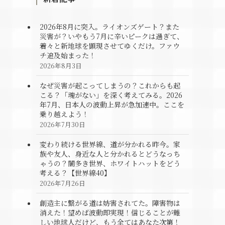
2026年8月に突入。ライオンズゲート？また
災害が？いやもう7月に辛いピークは過ぎて、
着々と新地球を顕現させてゆくだけ。ファウ
チ追及始まった！
2026年8月3日
なぜ災害が起こってしまうの？これからも起
こる？「魂がない」を深く考えてみる。2026
年7月、日本人の波動上昇が急加速中。ここを
乗り越えよう！
2026年7月30日
変わり続ける世界線、道が分かれる昨今。家
族や友人、身近な人と分かれるとどうなっち
ゃうの？闇多き世界、ホワイトハットをどう
考える？【世界線40】
2026年7月26日
創造主に繋がる道は妨害されてた。障害物は
消えた！望めば波動即実現！信じることが難
しい地球人だけど、もう全てはあなた次第！