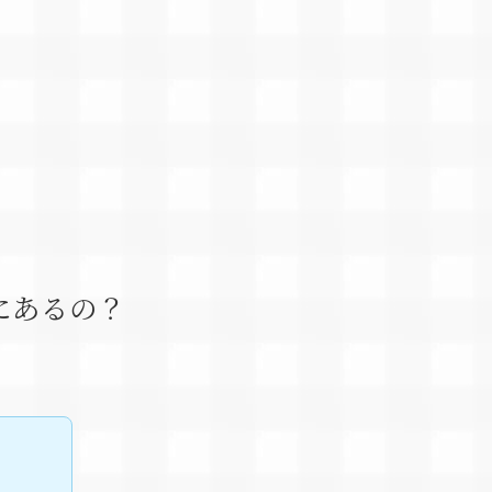
にあるの？
る