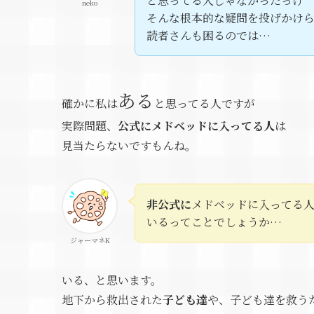
と思ってる人じゃなかったっけ
neko
そんな根本的な疑問を投げかけ
読者さんも困るのでは…
ある
確かに私は
と思ってる人ですが
実際問題、
公式にメドベッドに入ってる人
は
見当たらないですもんね。
非公式に
メドベッドに入ってる
いるってことでしょうか…
ジャーマネK
いる、と思います。
地下から救出された
子ども達
や、子ども達を救う