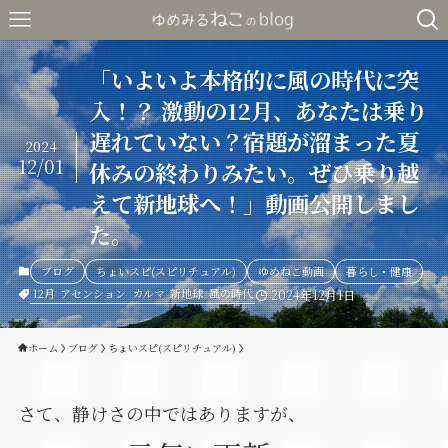
「いよいよ本格的に風の時代に突
入！？ 激動の12月、あなたは乗り
遅れていない？宿題が溜まった夏
2024
12/01
休みの終わりみたい。ぜひ乗り越
えて新地球へ！」動画公開しまし
た。
ブログ
ちょいスピ(スピリチュアル)
ゆめねこ動画
暮らし・健康
12月
アセンション
カルマ
新地球
風の時代
2024年12月1日
ホーム
ブログ
ちょいスピ(スピリチュアル)
さて、静けさの中ではありますが、