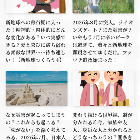
新地球への移行期に入っ
2026年8月に突入。ライオ
た！精神的・肉体的にどん
ンズゲート？また災害が？
な変化がある？いつ実感で
いやもう7月に辛いピーク
きる？愛と喜びに満ち溢れ
は過ぎて、着々と新地球を
る素敵な世界……待ち遠し
顕現させてゆくだけ。ファ
い！【新地球つくろう4】
ウチ追及始まった！
なぜ災害が起こってしまう
変わり続ける世界線、道が
の？これからも起こる？
分かれる昨今。家族や友
「魂がない」を深く考えて
人、身近な人と分かれると
みる。2026年7月、日本人
どうなっちゃうの？闇多き