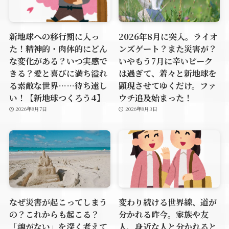
新地球への移行期に入っ
2026年8月に突入。ライオ
た！精神的・肉体的にどん
ンズゲート？また災害が？
な変化がある？いつ実感で
いやもう7月に辛いピーク
きる？愛と喜びに満ち溢れ
は過ぎて、着々と新地球を
る素敵な世界……待ち遠し
顕現させてゆくだけ。ファ
い！【新地球つくろう4】
ウチ追及始まった！
2026年8月7日
2026年8月3日
なぜ災害が起こってしまう
変わり続ける世界線、道が
の？これからも起こる？
分かれる昨今。家族や友
「魂がない」を深く考えて
人、身近な人と分かれると