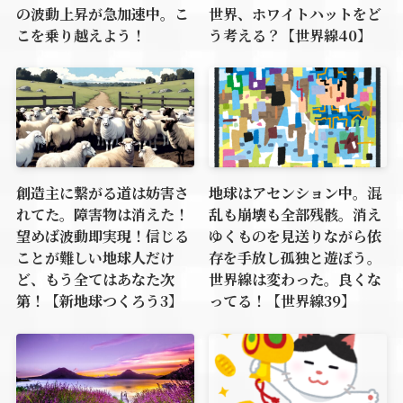
の波動上昇が急加速中。こ
世界、ホワイトハットをど
こを乗り越えよう！
う考える？【世界線40】
創造主に繋がる道は妨害さ
地球はアセンション中。混
れてた。障害物は消えた！
乱も崩壊も全部残骸。消え
望めば波動即実現！信じる
ゆくものを見送りながら依
ことが難しい地球人だけ
存を手放し孤独と遊ぼう。
ど、もう全てはあなた次
世界線は変わった。良くな
第！【新地球つくろう3】
ってる！【世界線39】