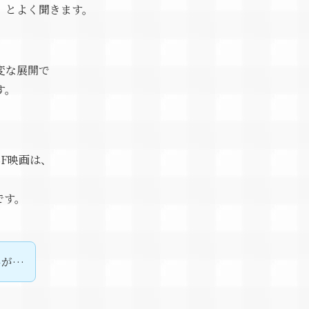
、とよく聞きます。
変な展開で
す。
SF映画は、
です。
いが…