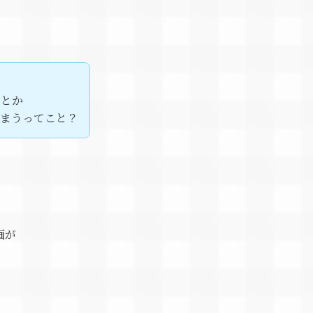
！とか
しまうってこと？
画が