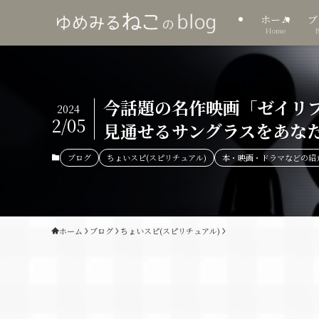
ホーム
ブ
Home
今話題の名作映画「ゼイリ
2024
2/05
見通せるサングラスをあな
ブログ
ちょいスピ(スピリチュアル)
本・映画・ドラマなどの紹
ホーム
ブログ
ちょいスピ(スピリチュアル)