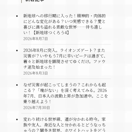
新地球への移行期に入った！精神的・肉体的
にどんな変化がある？いつ実感できる？愛と
喜びに満ち溢れる素敵な世界……待ち遠し
い！【新地球つくろう4】
2026年8月7日
2026年8月に突入。ライオンズゲート？また
災害が？いやもう7月に辛いピークは過ぎて、
着々と新地球を顕現させてゆくだけ。ファウ
チ追及始まった！
2026年8月3日
なぜ災害が起こってしまうの？これからも起
こる？「魂がない」を深く考えてみる。2026
年7月、日本人の波動上昇が急加速中。ここを
乗り越えよう！
2026年7月30日
変わり続ける世界線、道が分かれる昨今。家
族や友人、身近な人と分かれるとどうなっち
ゃうの？闇多き世界、ホワイトハットをどう