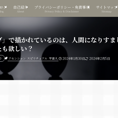
ログ
自己紹介
プライバシーポリシー・免責事項
サイトマップ
Blog
About
Privacy Policy & Disclaimer
Sitemap
ブ」で描かれているのは、人間になりすま
たも欲しい？
アセンション
スピリチュアル
宇宙人
介
2024年1月30日
2024年2月5日