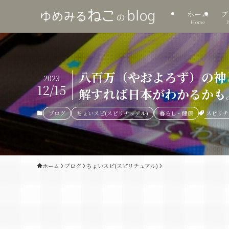
ホーム
ブ
Home
八百万（やおよろず）の神
2023
12/15
解すれば日本がわかるかも
スピリチ
ブログ
ちょいスピ(スピリチュアル)
暮らし・健康
ホーム
ブログ
ちょいスピ(スピリチュアル)