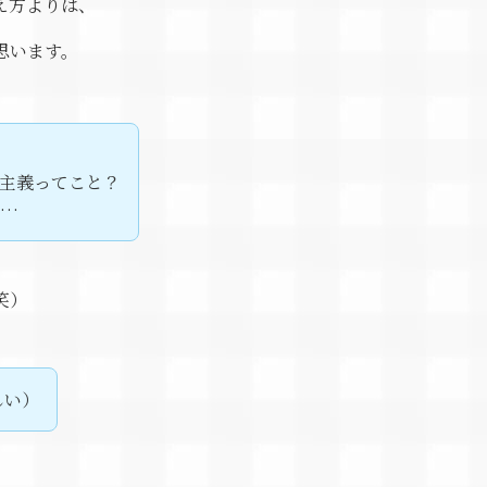
え方よりは、
思います。
主義ってこと？
な…
笑）
しい）