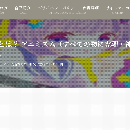
ログ
自己紹介
プライバシーポリシー・免責事項
サイトマップ
Blog
About
Privacy Policy & Disclaimer
Sitemap
とは？ アニミズム（すべての物に霊魂・
。
ュアル
八百万の神
魂
2023年12月15日