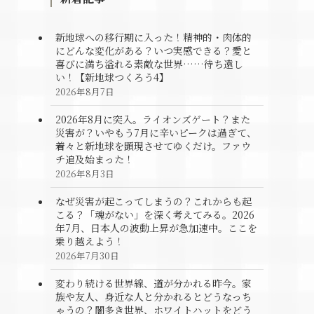
新地球への移行期に入った！精神的・肉体的
にどんな変化がある？いつ実感できる？愛と
喜びに満ち溢れる素敵な世界……待ち遠し
い！【新地球つくろう4】
2026年8月7日
2026年8月に突入。ライオンズゲート？また
災害が？いやもう7月に辛いピークは過ぎて、
着々と新地球を顕現させてゆくだけ。ファウ
チ追及始まった！
2026年8月3日
なぜ災害が起こってしまうの？これからも起
こる？「魂がない」を深く考えてみる。2026
年7月、日本人の波動上昇が急加速中。ここを
乗り越えよう！
2026年7月30日
変わり続ける世界線、道が分かれる昨今。家
族や友人、身近な人と分かれるとどうなっち
ゃうの？闇多き世界、ホワイトハットをどう