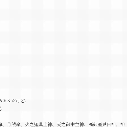
あるんだけど、

命、月読命、火之迦具土神、天之御中主神、高御産巣日神、神