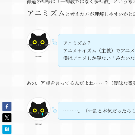
神道の神様は「一神教ではなく多神教」という考
アニミズム
と考えた方が理解しやすいかと
アニミズム？
アニメ＋イズム（主義）でアニメ
neko
僕はアニメしか観ない！みたい
あの、冗談を言ってるんだよね……？（曖昧な微
………。（←割と本気だったら
neko