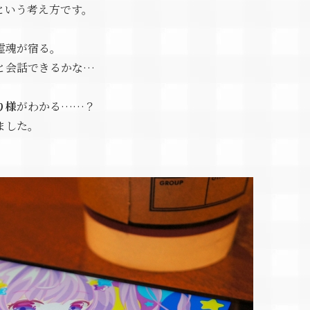
という考え方です。
霊魂が宿る。
と会話できるかな…
り様
がわかる……？
ました。