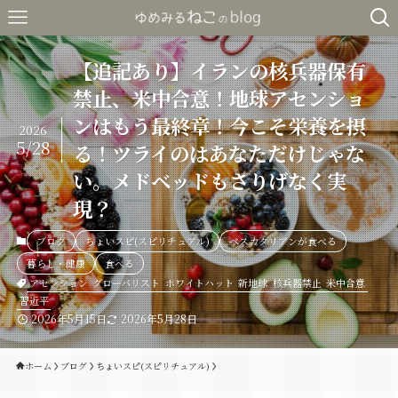
【追記あり】イランの核兵器保有
禁止、米中合意！地球アセンショ
ンはもう最終章！今こそ栄養を摂
2026
5/28
る！ツライのはあなただけじゃな
い。メドベッドもさりげなく実
現？
ブログ
ちょいスピ(スピリチュアル)
ペスカタリアンが食べる
暮らし・健康
食べる
アセンション
グローバリスト
ホワイトハット
新地球
核兵器禁止
米中合意
習近平
2026年5月15日
2026年5月28日
ホーム
ブログ
ちょいスピ(スピリチュアル)