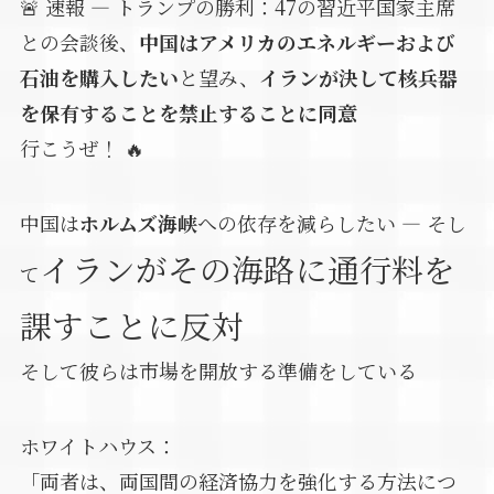
🚨 速報 — トランプの勝利：47の習近平国家主席
との会談後、
中国はアメリカのエネルギーおよび
石油を購入したい
と望み、
イランが決して核兵器
を保有することを禁止することに同意
行こうぜ！ 🔥
中国は
ホルムズ海峡
への依存を減らしたい — そし
イランがその海路に通行料を
て
課すことに反対
そして彼らは市場を開放する準備をしている
ホワイトハウス：
「両者は、両国間の経済協力を強化する方法につ