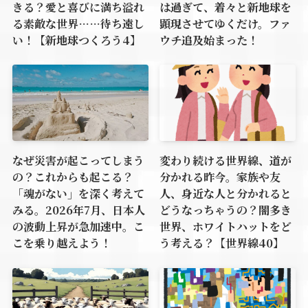
きる？愛と喜びに満ち溢れ
は過ぎて、着々と新地球を
る素敵な世界……待ち遠し
顕現させてゆくだけ。ファ
い！【新地球つくろう4】
ウチ追及始まった！
なぜ災害が起こってしまう
変わり続ける世界線、道が
の？これからも起こる？
分かれる昨今。家族や友
「魂がない」を深く考えて
人、身近な人と分かれると
みる。2026年7月、日本人
どうなっちゃうの？闇多き
の波動上昇が急加速中。こ
世界、ホワイトハットをど
こを乗り越えよう！
う考える？【世界線40】