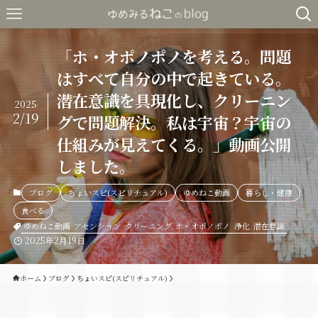
「ホ・オポノポノを考える。問題
はすべて自分の中で起きている。
潜在意識を具現化し、クリーニン
2025
2/19
グで問題解決。私は宇宙？宇宙の
仕組みが見えてくる。」動画公開
しました。
ブログ
ちょいスピ(スピリチュアル)
ゆめねこ動画
暮らし・健康
食べる
ゆめねこ動画
アセンション
クリーニング
ホ・オポノポノ
浄化
潜在意識
2025年2月19日
ホーム
ブログ
ちょいスピ(スピリチュアル)