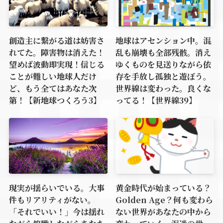
創造主に繋がる道は妨害さ
地球はアセンション中。混
れてた。障害物は消えた！
乱も崩壊も全部残骸。消え
望めば波動即実現！信じる
ゆくものを見送りながら依
ことが難しい地球人だけ
存を手放し孤独と遊ぼう。
ど、もう全てはあなた次
世界線は変わった。良くな
第！【新地球つくろう3】
ってる！【世界線39】
現実が揺らいでいる。大事
黄金時代が始まっている？
件もリアリティがない。
Golden Age？何も変わら
「それでいい！」今は揺れ
ない世界があなたの中から