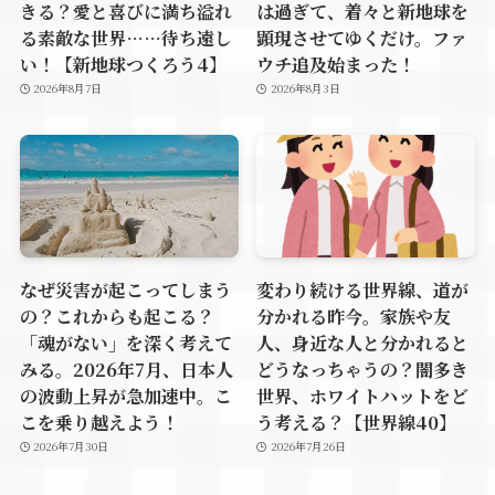
きる？愛と喜びに満ち溢れ
は過ぎて、着々と新地球を
る素敵な世界……待ち遠し
顕現させてゆくだけ。ファ
い！【新地球つくろう4】
ウチ追及始まった！
2026年8月7日
2026年8月3日
なぜ災害が起こってしまう
変わり続ける世界線、道が
の？これからも起こる？
分かれる昨今。家族や友
「魂がない」を深く考えて
人、身近な人と分かれると
みる。2026年7月、日本人
どうなっちゃうの？闇多き
の波動上昇が急加速中。こ
世界、ホワイトハットをど
こを乗り越えよう！
う考える？【世界線40】
2026年7月30日
2026年7月26日