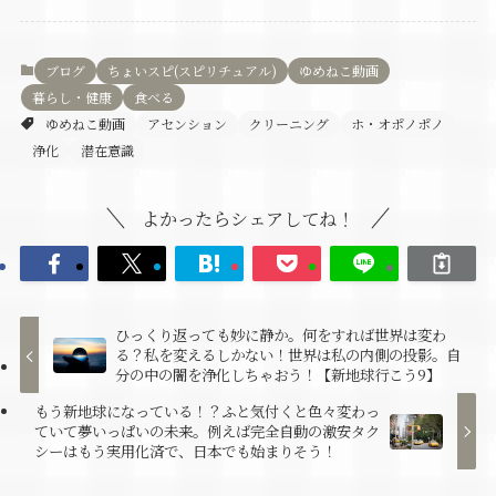
ブログ
ちょいスピ(スピリチュアル)
ゆめねこ動画
暮らし・健康
食べる
ゆめねこ動画
アセンション
クリーニング
ホ・オポノポノ
浄化
潜在意識
よかったらシェアしてね！
ひっくり返っても妙に静か。何をすれば世界は変わ
る？私を変えるしかない！世界は私の内側の投影。自
分の中の闇を浄化しちゃおう！【新地球行こう9】
もう新地球になっている！？ふと気付くと色々変わっ
ていて夢いっぱいの未来。例えば完全自動の激安タク
シーはもう実用化済で、日本でも始まりそう！