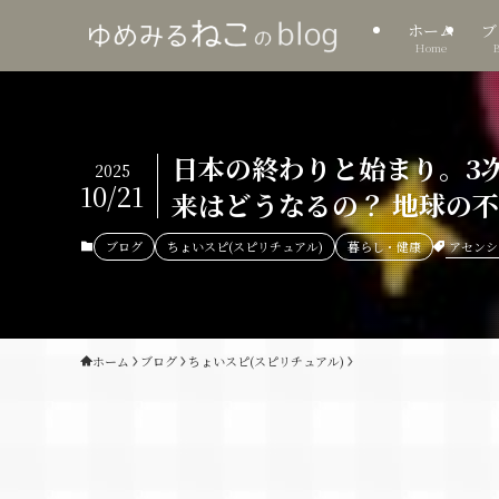
ホーム
ブ
Home
日本の終わりと始まり。3
2025
10/21
来はどうなるの？ 地球の
アセンシ
ブログ
ちょいスピ(スピリチュアル)
暮らし・健康
ホーム
ブログ
ちょいスピ(スピリチュアル)