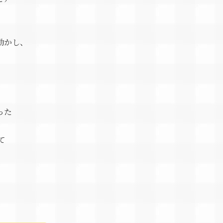
。
動かし、
った
て