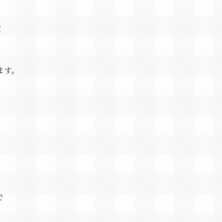
！
ます。
で