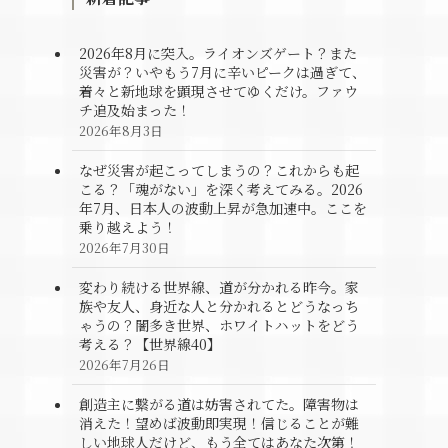
2026年8月に突入。ライオンズゲート？また
災害が？いやもう7月に辛いピークは過ぎて、
着々と新地球を顕現させてゆくだけ。ファウ
チ追及始まった！
2026年8月3日
なぜ災害が起こってしまうの？これからも起
こる？「魂がない」を深く考えてみる。2026
年7月、日本人の波動上昇が急加速中。ここを
乗り越えよう！
2026年7月30日
変わり続ける世界線、道が分かれる昨今。家
族や友人、身近な人と分かれるとどうなっち
ゃうの？闇多き世界、ホワイトハットをどう
考える？【世界線40】
2026年7月26日
創造主に繋がる道は妨害されてた。障害物は
消えた！望めば波動即実現！信じることが難
しい地球人だけど、もう全てはあなた次第！