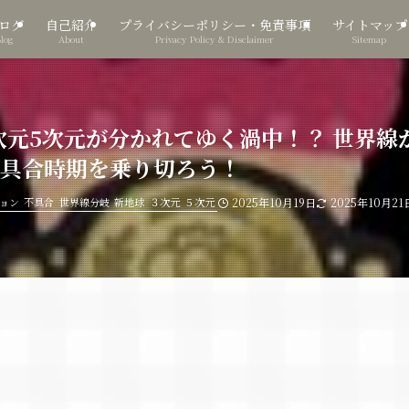
ログ
自己紹介
プライバシーポリシー・免責事項
サイトマップ
Blog
About
Privacy Policy & Disclaimer
Sitemap
次元5次元が分かれてゆく渦中！？ 世界
不具合時期を乗り切ろう！
ョン
不具合
世界線分岐
新地球
３次元
５次元
2025年10月19日
2025年10月21