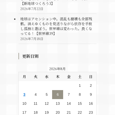
【新地球つくろう3】
2026年7月22日
地球はアセンション中。混乱も崩壊も全部残
骸。消えゆくものを見送りながら依存を手放
し孤独と遊ぼう。世界線は変わった。良くな
ってる！【世界線39】
2026年7月18日
更新日別
2026年8月
月
火
水
木
金
土
日
1
2
3
4
5
6
7
8
9
10
11
12
13
14
15
16
17
18
19
20
21
22
23