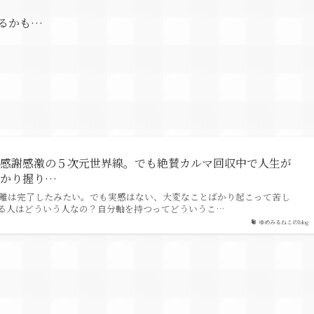
るかも…
は感謝感激の５次元世界線。でも絶賛カルマ回収中で人生が
っかり握り…
分離は完了したみたい。でも実感はない、大変なことばかり起こって苦し
る人はどういう人なの？自分軸を持つってどういうこ…
ゆめみるねこのblog