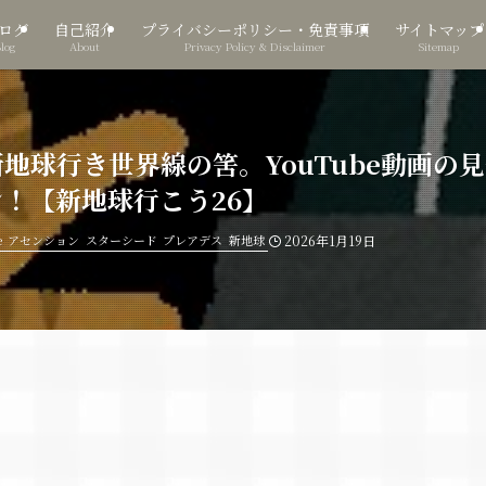
ログ
自己紹介
プライバシーポリシー・免責事項
サイトマップ
Blog
About
Privacy Policy & Disclaimer
Sitemap
地球行き世界線の筈。YouTube動画の
！【新地球行こう26】
e
アセンション
スターシード
プレアデス
新地球
2026年1月19日