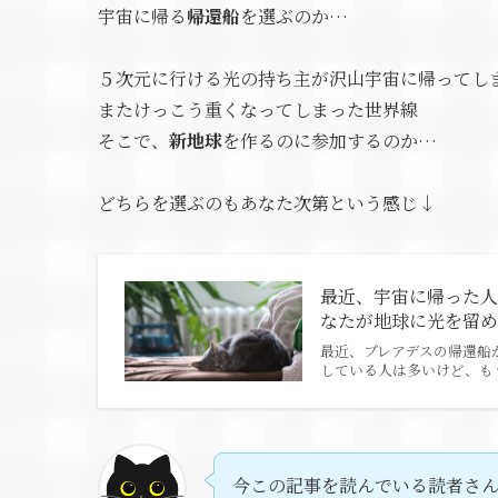
宇宙に帰る
帰還船
を選ぶのか…
５次元に行ける光の持ち主が沢山宇宙に帰ってし
またけっこう重くなってしまった世界線
そこで、
新地球
を作るのに参加するのか…
どちらを選ぶのもあなた次第という感じ↓
最近、宇宙に帰った
なたが地球に光を留
最近、プレアデスの帰還船
している人は多いけど、も
今この記事を読んでいる読者さ