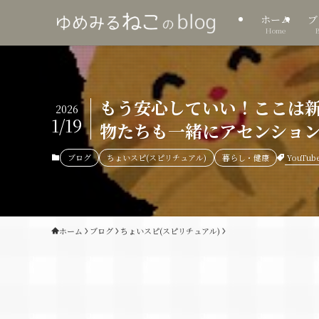
ホーム
ブ
Home
もう安心していい！ここは新
2026
1/19
物たちも一緒にアセンション
YouTub
ブログ
ちょいスピ(スピリチュアル)
暮らし・健康
ホーム
ブログ
ちょいスピ(スピリチュアル)