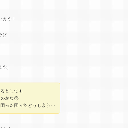
います！
けど
ます。
いるとしても
のかな😢
し困った困ったどうしよう…