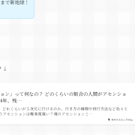
るまで新地球！
？↓
ョン」って何なの？ どのくらいの割合の人間がアセンショ
24年、残…
。どれくらいが５次元に行けるのか、行き方の種類や移行方法など色々と
うアセンションは難易度高い？魂のアセンションこ…
ゆめみるねこのblog