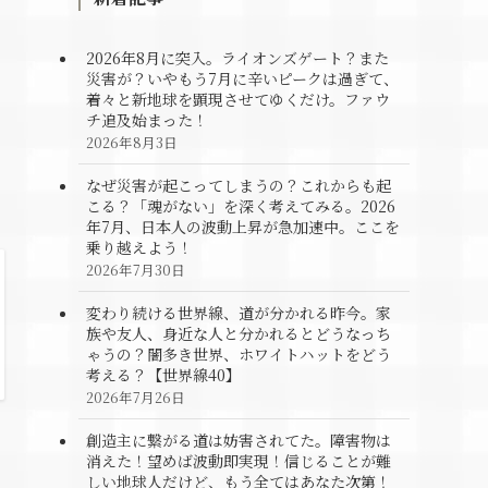
2026年8月に突入。ライオンズゲート？また
災害が？いやもう7月に辛いピークは過ぎて、
着々と新地球を顕現させてゆくだけ。ファウ
チ追及始まった！
2026年8月3日
なぜ災害が起こってしまうの？これからも起
こる？「魂がない」を深く考えてみる。2026
年7月、日本人の波動上昇が急加速中。ここを
乗り越えよう！
2026年7月30日
変わり続ける世界線、道が分かれる昨今。家
族や友人、身近な人と分かれるとどうなっち
ゃうの？闇多き世界、ホワイトハットをどう
考える？【世界線40】
2026年7月26日
創造主に繋がる道は妨害されてた。障害物は
消えた！望めば波動即実現！信じることが難
しい地球人だけど、もう全てはあなた次第！