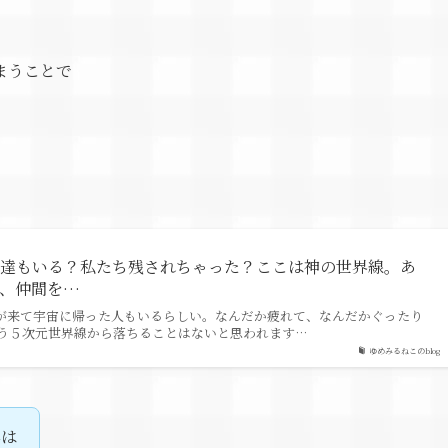
まうことで
人達もいる？私たち残されちゃった？ここは神の世界線。あ
め、仲間を…
が来て宇宙に帰った人もいるらしい。なんだか疲れて、なんだかぐったり
う５次元世界線から落ちることはないと思われます…
ゆめみるねこのblog
んは