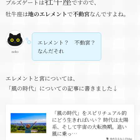
牡牛座
ブルズゲートは
ですので、
牡牛座は
地のエレメント
で
不動宮
なんですよね。
エレメント？ 不動宮？
なんだそれ
neko
エレメントと宮については、
「風の時代」についての記事に書きました↓
「風の時代」をスピリチュアル的
にどう生きればいい？ 時代は太陽
系、そして宇宙の大転換期。追い
風に乗っ…
ゆめみるねこのblog