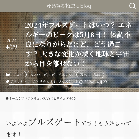
2024年ブルズゲートはいつ？ エネ
ルギーのピークは5月8日！ 体調不
2024
良になりがちだけど、どう過ご
4/29
す？ 大きな変化が続く地球と宇宙
から目を離せない！
ブログ
ちょいスピ(スピリチュアル)
暮らし・健康
アセンション
スピリチュアル
ブルズゲート
2024年4月29日
ホーム
ブログ
ちょいスピ(スピリチュアル)
ブルズゲート
いよいよ
です！もう始まって
ます！！