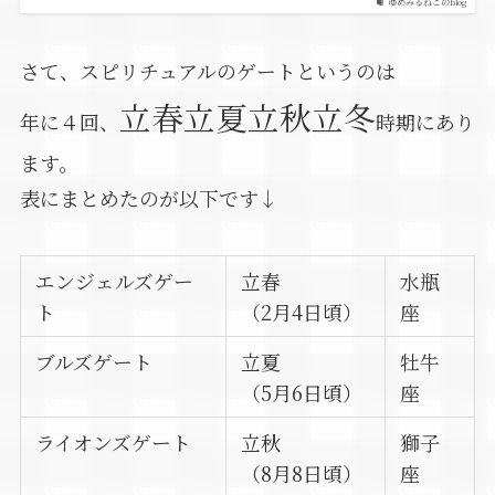
ゆめみるねこのblog
さて、スピリチュアルのゲートというのは
立春立夏立秋立冬
年に４回、
時期にあり
ます。
表にまとめたのが以下です↓
エンジェルズゲー
立春
水瓶
ト
（2月4日頃）
座
ブルズゲート
立夏
牡牛
（5月6日頃）
座
ライオンズゲート
立秋
獅子
（8月8日頃）
座