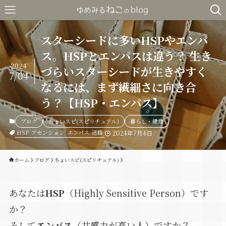
スターシードに多いHSPやエンパ
ス。HSPとエンパスは違う？ 生き
2024
づらいスターシードが生きやすく
7/04
なるには、まず繊細さに向き合
う？【HSP・エンパス】
ブログ
ちょいスピ(スピリチュアル)
暮らし・健康
HSP
アセンション
エンパス
迷路
2024年7月4日
ホーム
ブログ
ちょいスピ(スピリチュアル)
あなたは
HSP
（Highly Sensitive Person）です
か？
そして
エンパス
（共感力が高い人）ですか？